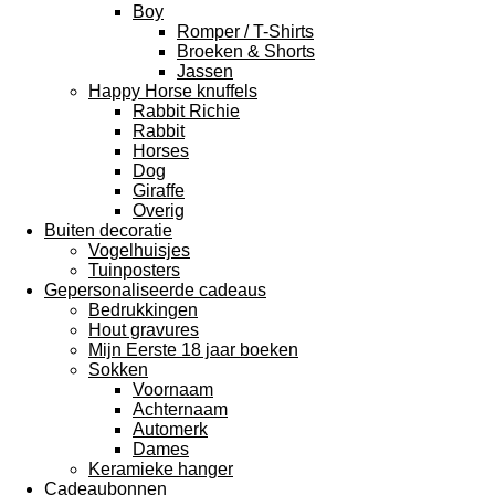
Boy
Romper / T-Shirts
Broeken & Shorts
Jassen
Happy Horse knuffels
Rabbit Richie
Rabbit
Horses
Dog
Giraffe
Overig
Buiten decoratie
Vogelhuisjes
Tuinposters
Gepersonaliseerde cadeaus
Bedrukkingen
Hout gravures
Mijn Eerste 18 jaar boeken
Sokken
Voornaam
Achternaam
Automerk
Dames
Keramieke hanger
Cadeaubonnen