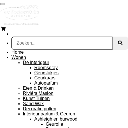
Ga
direct
naar
de
hoofdinhoud
Home
Wonen
De Interigeur
Roomspray
Geurstokjes
Geurkaars
Autoparfum
Eten & Drinken
Riviéra Masion
Kunst Tulpen
Sand Wax
Decoratie potten
Interieur parfum & Geuren
Ashleigh en burwood
Geurolie