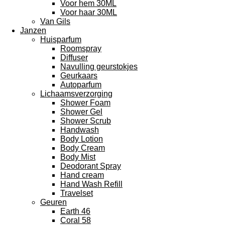
Voor hem 30ML
Voor haar 30ML
Van Gils
Janzen
Huisparfum
Roomspray
Diffuser
Navulling geurstokjes
Geurkaars
Autoparfum
Lichaamsverzorging
Shower Foam
Shower Gel
Shower Scrub
Handwash
Body Lotion
Body Cream
Body Mist
Deodorant Spray
Hand cream
Hand Wash Refill
Travelset
Geuren
Earth 46
Coral 58