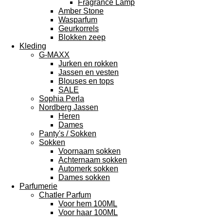
Fragrance Lamp
Amber Stone
Wasparfum
Geurkorrels
Blokken zeep
Kleding
G-MAXX
Jurken en rokken
Jassen en vesten
Blouses en tops
SALE
Sophia Perla
Nordberg Jassen
Heren
Dames
Panty's / Sokken
Sokken
Voornaam sokken
Achternaam sokken
Automerk sokken
Dames sokken
Parfumerie
Chatler Parfum
Voor hem 100ML
Voor haar 100ML