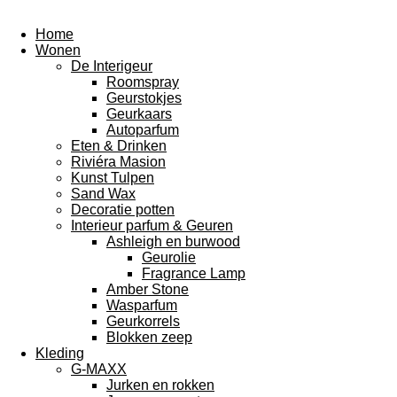
Home
Wonen
De Interigeur
Roomspray
Geurstokjes
Geurkaars
Autoparfum
Eten & Drinken
Riviéra Masion
Kunst Tulpen
Sand Wax
Decoratie potten
Interieur parfum & Geuren
Ashleigh en burwood
Geurolie
Fragrance Lamp
Amber Stone
Wasparfum
Geurkorrels
Blokken zeep
Kleding
G-MAXX
Jurken en rokken