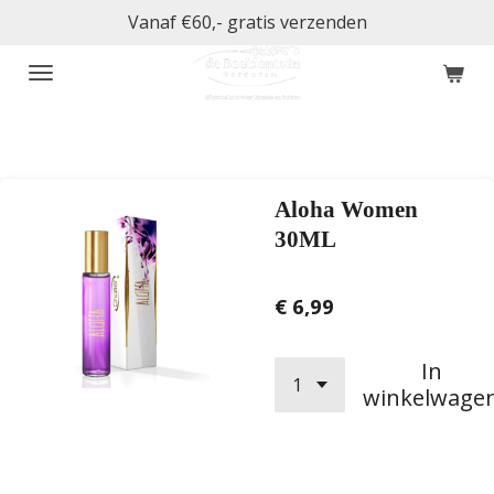
Vanaf €60,- gratis verzenden
Ga
direct
naar
de
hoofdinhoud
Aloha Women
30ML
€ 6,99
In
winkelwage