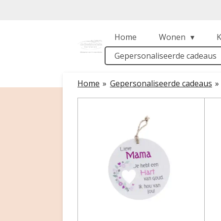
Ga
direct
naar
Home
Wonen
de
Gepersonaliseerde cadeaus
hoofdinhoud
Home
»
Gepersonaliseerde cadeaus
»