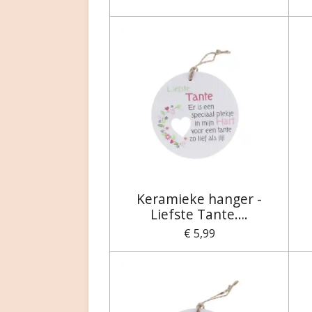
Keramieke hanger -
Liefste Tante….
€ 5,99