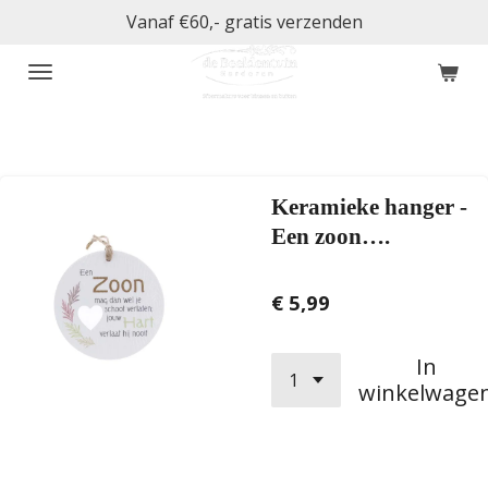
Vanaf €60,- gratis verzenden
Ga
direct
naar
de
hoofdinhoud
Keramieke hanger -
Een zoon….
€ 5,99
In
winkelwage