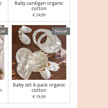
c
Baby cardigan organic
cotton
€ 24,99
uw!
Nieuw!
-
Baby set 6-pack organic
n
cotton
€ 19,99