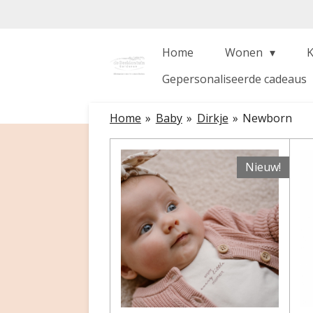
Ga
direct
naar
Home
Wonen
de
Gepersonaliseerde cadeaus
hoofdinhoud
Home
»
Baby
»
Dirkje
»
Newborn
Nieuw!