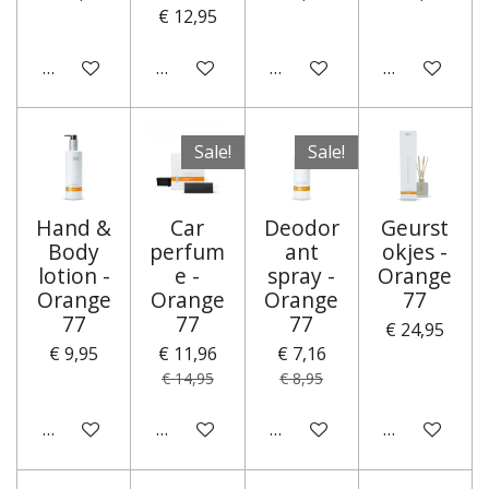
€ 12,95
In winkelwagen
In winkelwagen
In winkelwagen
In winkelwa
Sale!
Sale!
Hand &
Car
Deodor
Geurst
Body
perfum
ant
okjes -
lotion -
e -
spray -
Orange
Orange
Orange
Orange
77
77
77
77
€ 24,95
€ 9,95
€ 11,96
€ 7,16
€ 14,95
€ 8,95
In winkelwagen
In winkelwagen
In winkelwagen
In winkelwa