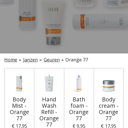
Home
»
Janzen
»
Geuren
»
Orange 77
Body
Hand
Bath
Body
Mist -
Wash
foam -
cream -
Orange
Refill -
Orange
Orange
77
Orange
77
77
77
€ 17,95
€ 9,95
€ 17,95