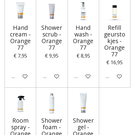
Hand
Shower
Hand
Refill
cream -
scrub -
wash -
geursto
Orange
Orange
Orange
kjes -
77
77
77
Orange
77
€ 7,95
€ 9,95
€ 8,95
€ 16,95
In winkelwagen
In winkelwagen
In winkelwagen
In winkelwa
Room
Shower
Shower
spray -
foam -
gel -
Orange
Orange
Orange