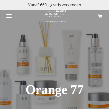
Vanaf €60,- gratis verzenden
Ga
direct
naar
de
hoofdinhoud
Orange 77