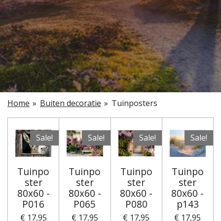
Home
»
Buiten decoratie
»
Tuinposters
Sale!
Sale!
Sale!
Sale!
Tuinpo
Tuinpo
Tuinpo
Tuinpo
ster
ster
ster
ster
80x60 -
80x60 -
80x60 -
80x60 -
P016
P065
P080
p143
€ 17,95
€ 17,95
€ 17,95
€ 17,95