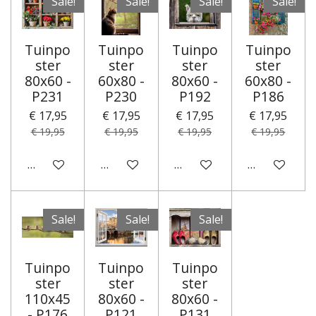
Sale!
Sale!
Sale!
Sale!
Tuinpo
Tuinpo
Tuinpo
Tuinpo
ster
ster
ster
ster
80x60 -
60x80 -
80x60 -
60x80 -
P231
P230
P192
P186
€ 17,95
€ 17,95
€ 17,95
€ 17,95
€ 19,95
€ 19,95
€ 19,95
€ 19,95
In winkelwagen
In winkelwagen
In winkelwagen
In winkelwa
Sale!
Sale!
Sale!
Tuinpo
Tuinpo
Tuinpo
ster
ster
ster
110x45
80x60 -
80x60 -
- P176
P121
P131