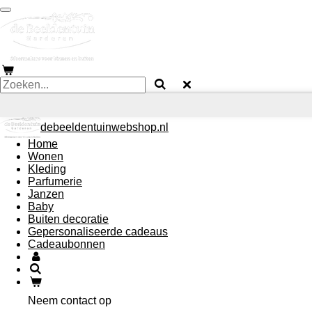
Ga
direct
naar
de
hoofdinhoud
debeeldentuinwebshop.nl
Home
Wonen
Kleding
Parfumerie
Janzen
Baby
Buiten decoratie
Gepersonaliseerde cadeaus
Cadeaubonnen
Neem contact op