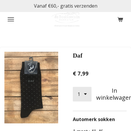
Vanaf €60,- gratis verzenden
Ga
direct
naar
de
hoofdinhoud
Daf
€ 7,99
In
winkelwage
Automerk sokken