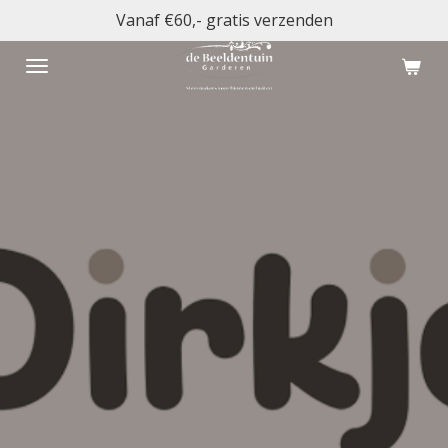
Vanaf €60,- gratis verzenden
Ga
direct
naar
de
hoofdinhoud