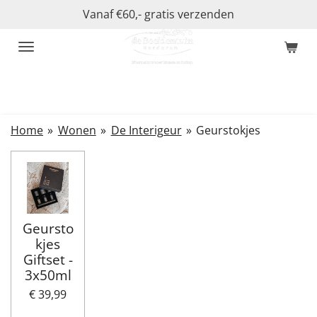
Vanaf €60,- gratis verzenden
Ga
direct
naar
de
hoofdinhoud
Home
»
Wonen
»
De Interigeur
»
Geurstokjes
Geursto
kjes
Giftset -
3x50ml
€ 39,99