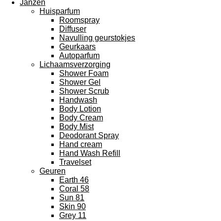
Janzen
Huisparfum
Roomspray
Diffuser
Navulling geurstokjes
Geurkaars
Autoparfum
Lichaamsverzorging
Shower Foam
Shower Gel
Shower Scrub
Handwash
Body Lotion
Body Cream
Body Mist
Deodorant Spray
Hand cream
Hand Wash Refill
Travelset
Geuren
Earth 46
Coral 58
Sun 81
Skin 90
Grey 11