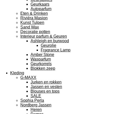
Geurkaars
Autoparfum
Eten & Drinken
Riviéra Masion
Kunst Tulpen
Sand Wax
Decoratie potten
Interieur parfum & Geuren
Ashleigh en burwood
Geurolie
Fragrance Lamp
Amber Stone
Wasparfum
Geurkorrels
Blokken zeep
Kleding
G-MAXX
Jurken en rokken
Jassen en vesten
Blouses en tops
SALE
Sophia Perla
Nordberg Jassen
Heren