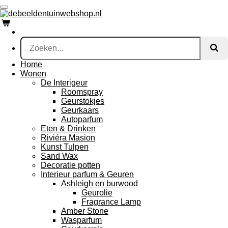
Ga
direct
naar
de
hoofdinhoud
Home
Wonen
De Interigeur
Roomspray
Geurstokjes
Geurkaars
Autoparfum
Eten & Drinken
Riviéra Masion
Kunst Tulpen
Sand Wax
Decoratie potten
Interieur parfum & Geuren
Ashleigh en burwood
Geurolie
Fragrance Lamp
Amber Stone
Wasparfum