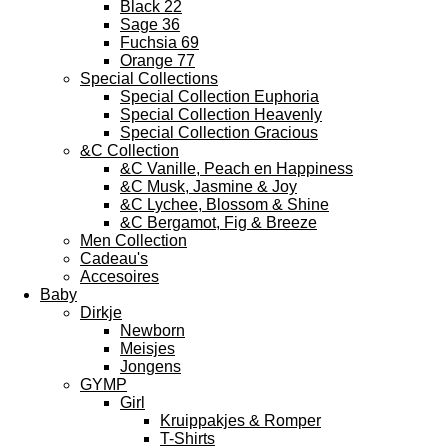
Black 22
Sage 36
Fuchsia 69
Orange 77
Special Collections
Special Collection Euphoria
Special Collection Heavenly
Special Collection Gracious
&C Collection
&C Vanille, Peach en Happiness
&C Musk, Jasmine & Joy
&C Lychee, Blossom & Shine
&C Bergamot, Fig & Breeze
Men Collection
Cadeau's
Accesoires
Baby
Dirkje
Newborn
Meisjes
Jongens
GYMP
Girl
Kruippakjes & Romper
T-Shirts