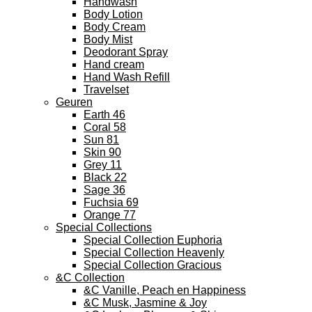
Handwash
Body Lotion
Body Cream
Body Mist
Deodorant Spray
Hand cream
Hand Wash Refill
Travelset
Geuren
Earth 46
Coral 58
Sun 81
Skin 90
Grey 11
Black 22
Sage 36
Fuchsia 69
Orange 77
Special Collections
Special Collection Euphoria
Special Collection Heavenly
Special Collection Gracious
&C Collection
&C Vanille, Peach en Happiness
&C Musk, Jasmine & Joy