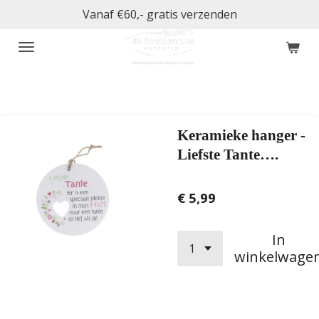
Vanaf €60,- gratis verzenden
Ga
direct
naar
de
hoofdinhoud
Keramieke hanger -
Liefste Tante….
€ 5,99
In
winkelwage