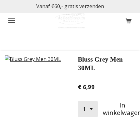
Vanaf €60,- gratis verzenden
Ga
direct
naar
de
hoofdinhoud
Bluss Grey Men
30ML
€ 6,99
In
winkelwage