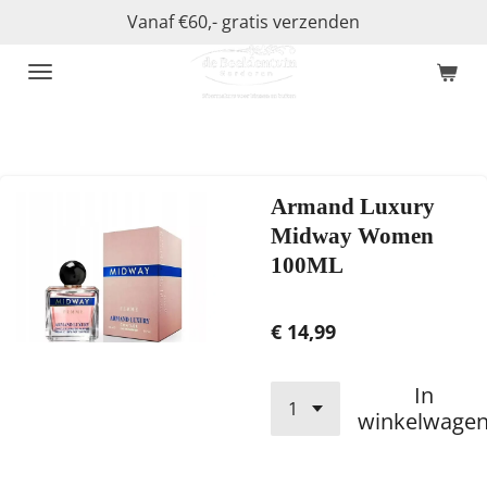
Vanaf €60,- gratis verzenden
Ga
direct
naar
de
hoofdinhoud
Armand Luxury
Midway Women
100ML
€ 14,99
In
winkelwage