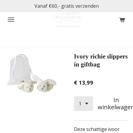
Vanaf €60,- gratis verzenden
Ga
direct
naar
de
hoofdinhoud
Ivory richie slippers
in giftbag
€ 13,99
In
winkelwage
Deze schattige ivoor