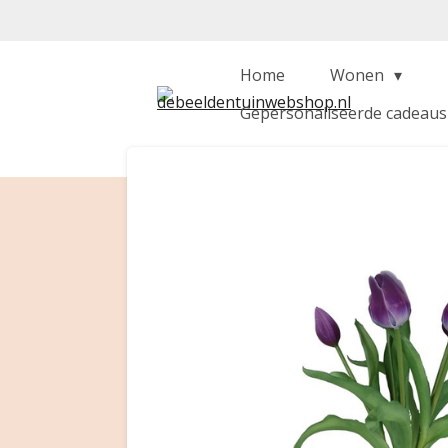
Ga
direct
naar
Home
Wonen
de
Gepersonaliseerde cadeau
hoofdinhoud