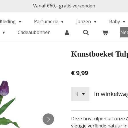
Vanaf €60,- gratis verzenden
Kleding
Parfumerie
Janzen
Baby
s
Cadeaubonnen
Nee
Kunstboeket Tul
€ 9,99
In winkelwa
Deze bos tulpen uit onze Ar
vleugje verfijnde natuur i