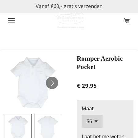
Vanaf €60,- gratis verzenden
Ga
direct
naar
de
hoofdinhoud
Romper Aerobic
Pocket
€ 29,95
Maat
Laat het me weten