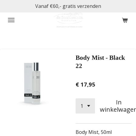
Vanaf €60,- gratis verzenden
Ga
direct
naar
de
hoofdinhoud
Body Mist - Black
22
€ 17,95
In
winkelwage
Body Mist, 50ml