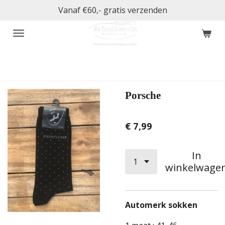
Vanaf €60,- gratis verzenden
Ga
direct
naar
de
hoofdinhoud
Porsche
€ 7,99
In
winkelwage
Automerk sokken