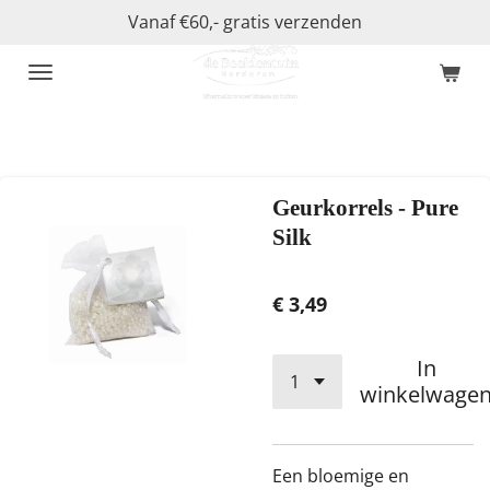
Vanaf €60,- gratis verzenden
Ga
direct
naar
de
hoofdinhoud
Geurkorrels - Pure
Silk
€ 3,49
In
winkelwage
Een bloemige en