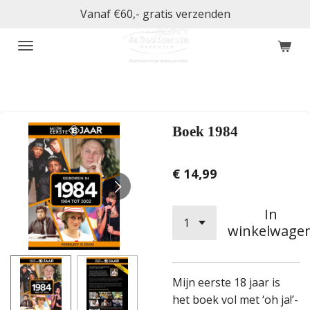
Vanaf €60,- gratis verzenden
Ga
direct
naar
de
hoofdinhoud
Boek 1984
€ 14,99
In
winkelwage
Mijn eerste 18 jaar is
het boek vol met ‘oh ja!’-