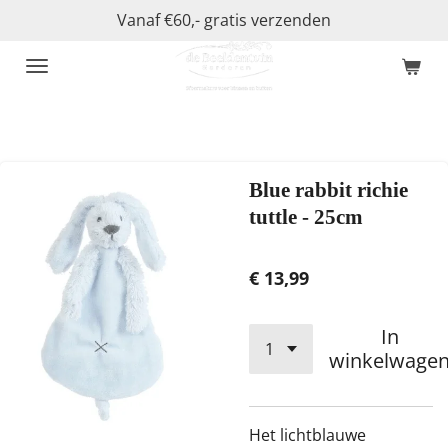
Vanaf €60,- gratis verzenden
Ga
direct
naar
de
hoofdinhoud
Blue rabbit richie
tuttle - 25cm
€ 13,99
In
winkelwage
Het lichtblauwe