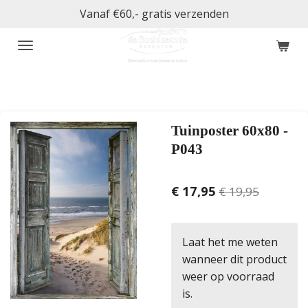
Vanaf €60,- gratis verzenden
Ga
direct
naar
de
hoofdinhoud
Tuinposter 60x80 -
P043
€ 17,95
€ 19,95
Laat het me weten
wanneer dit product
weer op voorraad
is.