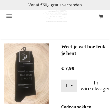
Vanaf €60,- gratis verzenden
Ga
direct
naar
de
hoofdinhoud
Weet je wel hoe leuk
je bent
€ 7,99
In
winkelwage
Cadeau sokken