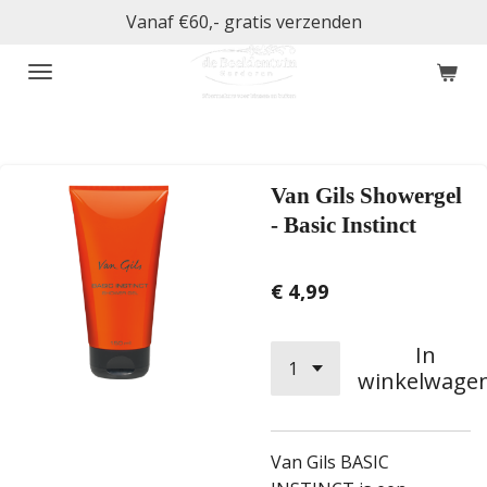
Vanaf €60,- gratis verzenden
Ga
direct
naar
de
hoofdinhoud
Van Gils Showergel
- Basic Instinct
€ 4,99
In
winkelwage
V
an Gils BASIC