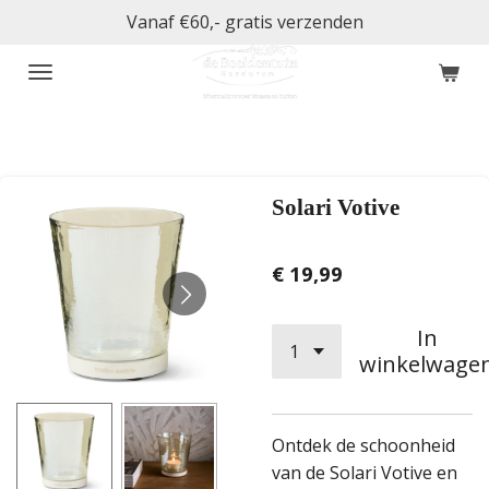
Vanaf €60,- gratis verzenden
Ga
direct
naar
de
hoofdinhoud
Solari Votive
€ 19,99
In
winkelwage
Ontdek de schoonheid
van de Solari Votive en