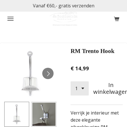
Vanaf €60,- gratis verzenden
Ga
direct
naar
de
hoofdinhoud
RM Trento Hook
€ 14,99
In
winkelwage
Verrijk je interieur met
deze elegante