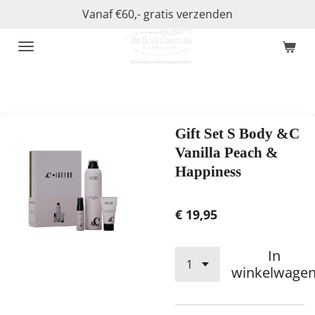
Vanaf €60,- gratis verzenden
Ga
direct
naar
de
hoofdinhoud
Gift Set S Body &C
Vanilla Peach &
Happiness
€ 19,95
In
winkelwage