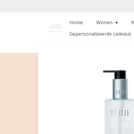
Ga
direct
naar
Home
Wonen
de
Gepersonaliseerde cadeaus
hoofdinhoud