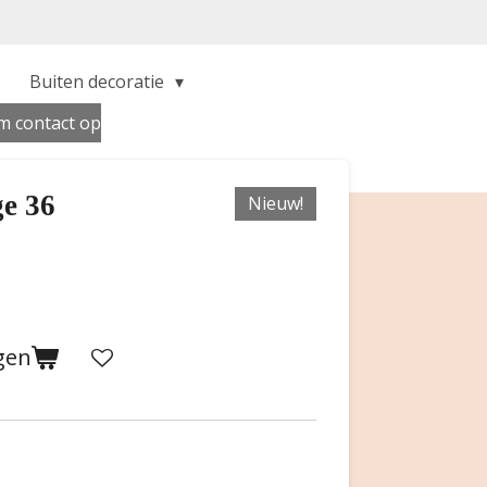
Buiten decoratie
 contact op
e 36
Nieuw!
gen