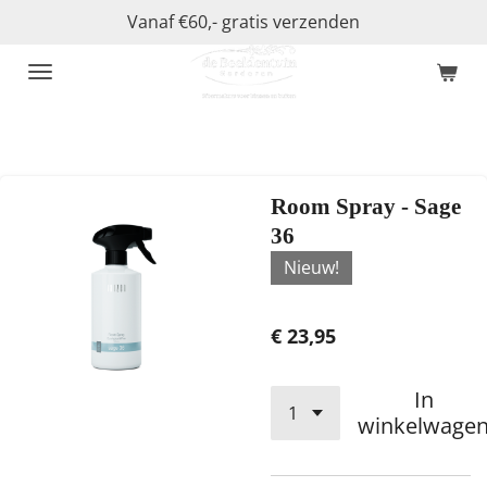
Vanaf €60,- gratis verzenden
Ga
direct
naar
de
hoofdinhoud
Room Spray - Sage
36
Nieuw!
€ 23,95
In
winkelwage