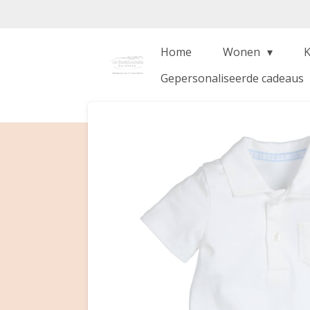
Ga
direct
naar
Home
Wonen
de
Gepersonaliseerde cadeaus
hoofdinhoud