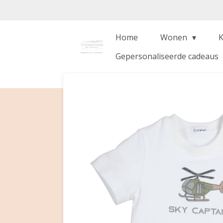
Ga
direct
naar
Home
Wonen
de
Gepersonaliseerde cadeaus
hoofdinhoud