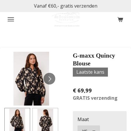
Vanaf €60,- gratis verzenden
Ga
direct
naar
de
hoofdinhoud
G-maxx Quincy
Blouse
Laatste kans
€ 69,99
GRATIS verzending
Maat