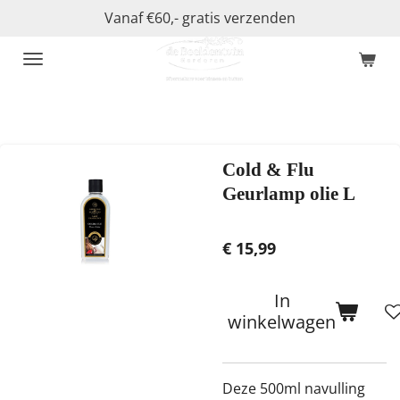
Vanaf €60,- gratis verzenden
Ga
direct
naar
de
hoofdinhoud
Cold & Flu
Geurlamp olie L
€ 15,99
In
winkelwagen
Deze 500ml navulling