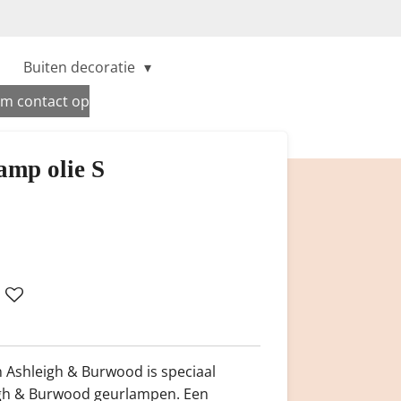
Buiten decoratie
m contact op
amp olie S
n Ashleigh & Burwood is speciaal
igh & Burwood geurlampen. Een