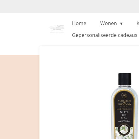
Ga
direct
naar
Home
Wonen
de
Gepersonaliseerde cadeaus
hoofdinhoud