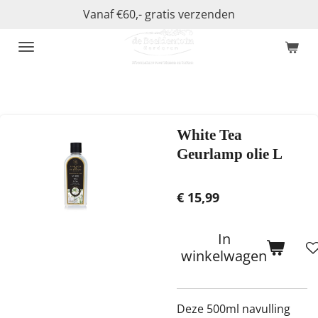
Vanaf €60,- gratis verzenden
Ga
direct
naar
de
hoofdinhoud
White Tea
Geurlamp olie L
€ 15,99
In
winkelwagen
Deze 500ml navulling