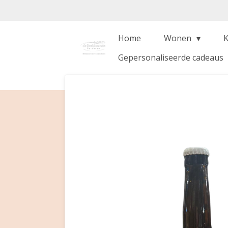
Ga
direct
naar
Home
Wonen
de
Gepersonaliseerde cadeaus
hoofdinhoud