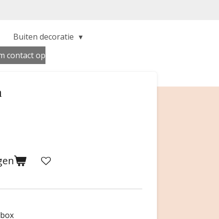
Buiten decoratie
 contact op
a
gen
tbox