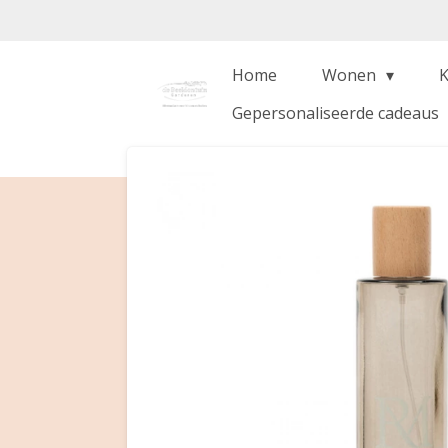
Ga
direct
naar
Home
Wonen
de
Gepersonaliseerde cadeaus
hoofdinhoud