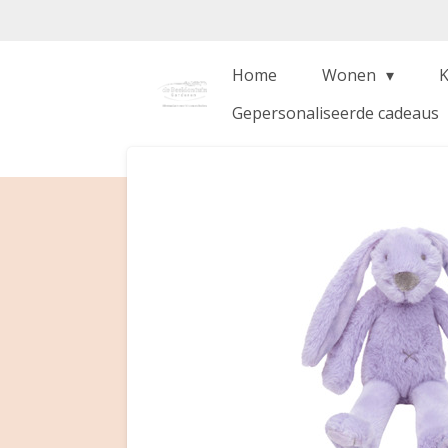
Ga
direct
naar
Home
Wonen
de
Gepersonaliseerde cadeaus
hoofdinhoud