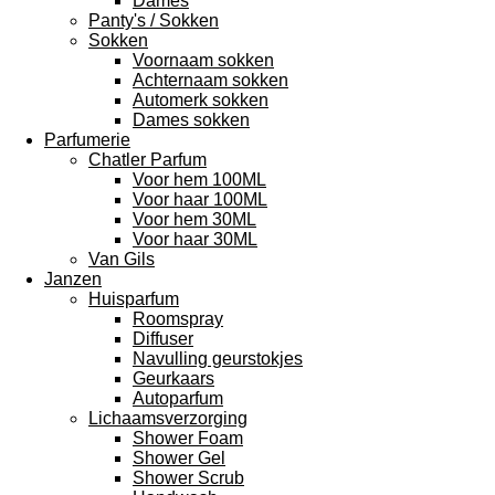
Dames
Panty's / Sokken
Sokken
Voornaam sokken
Achternaam sokken
Automerk sokken
Dames sokken
Parfumerie
Chatler Parfum
Voor hem 100ML
Voor haar 100ML
Voor hem 30ML
Voor haar 30ML
Van Gils
Janzen
Huisparfum
Roomspray
Diffuser
Navulling geurstokjes
Geurkaars
Autoparfum
Lichaamsverzorging
Shower Foam
Shower Gel
Shower Scrub