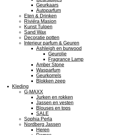
Geurkaars
Autoparfum
Eten & Drinken
Riviéra Masion
Kunst Tulpen
Sand Wax
Decoratie potten
Interieur parfum & Geuren
Ashleigh en burwood
Geurolie
Fragrance Lamp
Amber Stone
Wasparfum
Geurkorrels
Blokken zeep
Kleding
G-MAXX
Jurken en rokken
Jassen en vesten
Blouses en tops
SALE
Sophia Perla
Nordberg Jassen
Heren