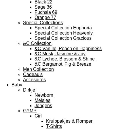
Black 22
Sage 36
Fuchsia 69
Orange 77
Special Collections
Special Collection Euphoria
Special Collection Heavenly
Special Collection Gracious
&C Collection
&C Vanille, Peach en Happiness
&C Musk, Jasmine & Joy
&C Lychee, Blossom & Shine
&C Bergamot, Fig & Breeze
Men Collection
Cadeau's
Accesoires
Baby
Dirkje
Newborn
Meisjes
Jongens
GYMP
Girl
Kruippakjes & Romper
T-Shirts