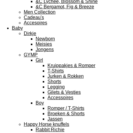
&C Lychee, Blossom & Shine
&C Bergamot, Fig & Breeze
Men Collection
Cadeau's
Accesoires
Baby
Dirkje
Newborn
Meisjes
Jongens
GYMP
Girl
Kruippakjes & Romper
T-Shirts
Jurken & Rokken
Shorts
Legging
Gilets & Vestjes
Accessoires
Boy
Romper / T-Shirts
Broeken & Shorts
Jassen
Happy Horse knuffels
Rabbit Richie