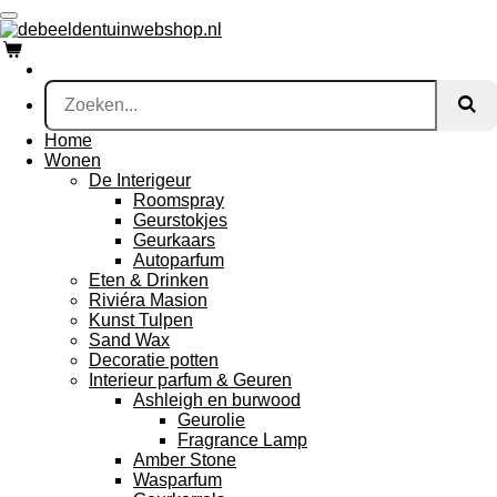
Ga
direct
naar
de
hoofdinhoud
Home
Wonen
De Interigeur
Roomspray
Geurstokjes
Geurkaars
Autoparfum
Eten & Drinken
Riviéra Masion
Kunst Tulpen
Sand Wax
Decoratie potten
Interieur parfum & Geuren
Ashleigh en burwood
Geurolie
Fragrance Lamp
Amber Stone
Wasparfum