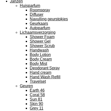
Janzen
Huisparfum
Roomspray
Diffuser
Navulling geurstokjes
Geurkaars
Autoparfum
Lichaamsverzorging
Shower Foam
Shower Gel
Shower Scrub
Handwash
Body Lotion
Body Cream
Body Mist
Deodorant Spray
Hand cream
Hand Wash Refill
Travelset
Geuren
Earth 46
Coral 58
Sun 81
Skin 90
Grey 11