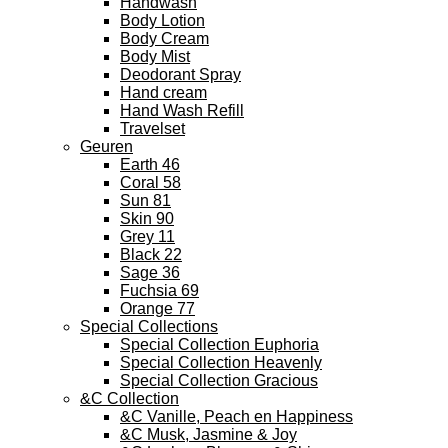
Handwash
Body Lotion
Body Cream
Body Mist
Deodorant Spray
Hand cream
Hand Wash Refill
Travelset
Geuren
Earth 46
Coral 58
Sun 81
Skin 90
Grey 11
Black 22
Sage 36
Fuchsia 69
Orange 77
Special Collections
Special Collection Euphoria
Special Collection Heavenly
Special Collection Gracious
&C Collection
&C Vanille, Peach en Happiness
&C Musk, Jasmine & Joy