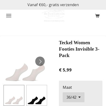
Vanaf €60,- gratis verzenden
Ga
direct
naar
de
hoofdinhoud
Teckel Women
Footies Invisible 3-
Pack
€ 5,99
Maat