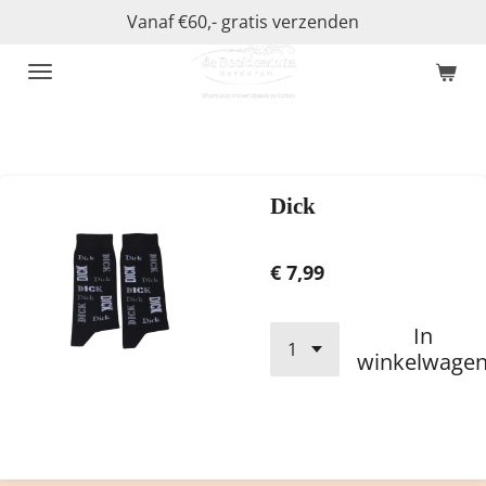
Vanaf €60,- gratis verzenden
Ga
direct
naar
de
hoofdinhoud
Dick
€ 7,99
In
winkelwage