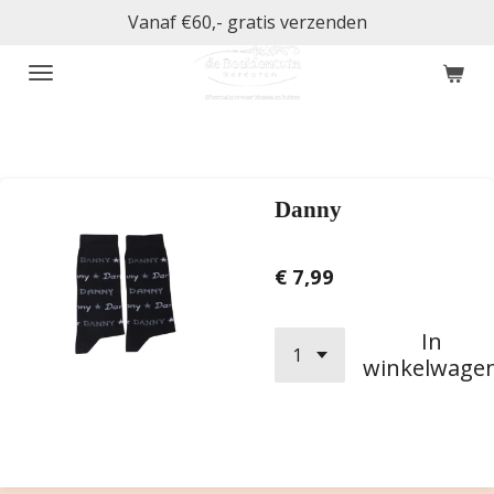
Vanaf €60,- gratis verzenden
Ga
direct
naar
de
hoofdinhoud
Danny
€ 7,99
In
winkelwage