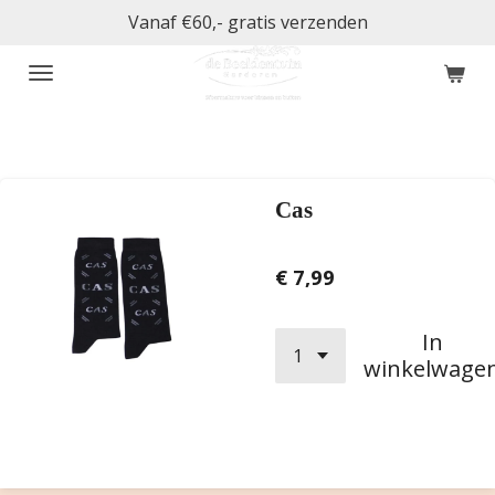
Vanaf €60,- gratis verzenden
Ga
direct
naar
de
hoofdinhoud
Cas
€ 7,99
In
winkelwage