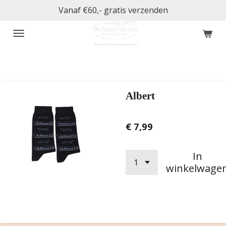
Vanaf €60,- gratis verzenden
Ga
direct
naar
de
hoofdinhoud
Albert
€ 7,99
In
winkelwage