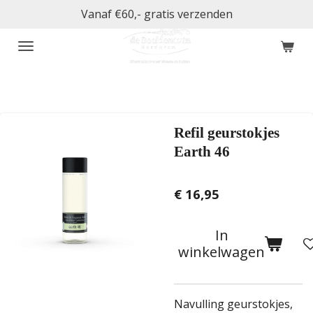
Vanaf €60,- gratis verzenden
Ga
direct
naar
de
hoofdinhoud
Refil geurstokjes
Earth 46
€ 16,95
In
winkelwagen
Navulling geurstokjes,