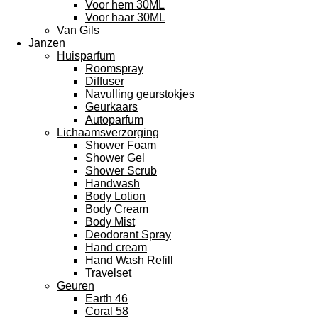
Voor hem 30ML
Voor haar 30ML
Van Gils
Janzen
Huisparfum
Roomspray
Diffuser
Navulling geurstokjes
Geurkaars
Autoparfum
Lichaamsverzorging
Shower Foam
Shower Gel
Shower Scrub
Handwash
Body Lotion
Body Cream
Body Mist
Deodorant Spray
Hand cream
Hand Wash Refill
Travelset
Geuren
Earth 46
Coral 58