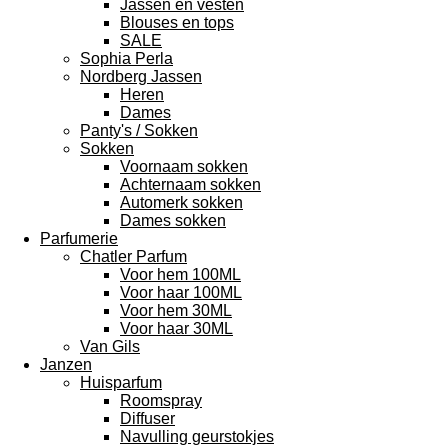
Jassen en vesten
Blouses en tops
SALE
Sophia Perla
Nordberg Jassen
Heren
Dames
Panty's / Sokken
Sokken
Voornaam sokken
Achternaam sokken
Automerk sokken
Dames sokken
Parfumerie
Chatler Parfum
Voor hem 100ML
Voor haar 100ML
Voor hem 30ML
Voor haar 30ML
Van Gils
Janzen
Huisparfum
Roomspray
Diffuser
Navulling geurstokjes