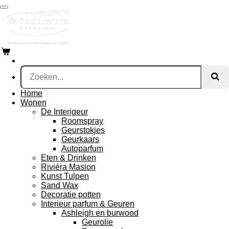
Ga
direct
naar
de
hoofdinhoud
Home
Wonen
De Interigeur
Roomspray
Geurstokjes
Geurkaars
Autoparfum
Eten & Drinken
Riviéra Masion
Kunst Tulpen
Sand Wax
Decoratie potten
Interieur parfum & Geuren
Ashleigh en burwood
Geurolie