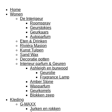
Home
Wonen
De Interigeur
Roomspray
Geurstokjes
Geurkaars
Autoparfum
Eten & Drinken
Riviéra Masion
Kunst Tulpen
Sand Wax
Decoratie potten
Interieur parfum & Geuren
Ashleigh en burwood
Geurolie
Fragrance Lamp
Amber Stone
Wasparfum
Geurkorrels
Blokken zeep
Kleding
G-MAXX
Jurken en rokken