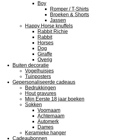
Boy
Romper / T-Shirts
Broeken & Shorts
Jassen
Happy Horse knuffels
Rabbit Richie
Rabbit
Horses
Dog
Giraffe
Overig
Buiten decoratie
Vogelhuisjes
Tuinposters
Gepersonaliseerde cadeaus
Bedrukkingen
Hout gravures
Mijn Eerste 18 jaar boeken
Sokken
Voornaam
Achternaam
Automerk
Dames
Keramieke hanger
Cadeaubonnen