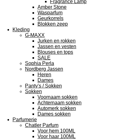
Fragrance Lamp
Amber Stone
Wasparfum
Geurkorrels
Blokken zeep
Kleding
G-MAXX
Jurken en rokken
Jassen en vesten
Blouses en tops
SALE
Sophia Perla
Nordberg Jassen
Heren
Dames
Panty's / Sokken
Sokken
Voornaam sokken
Achternaam sokken
Automerk sokken
Dames sokken
Parfumerie
Chatler Parfum
Voor hem 100ML
Voor haar 100ML