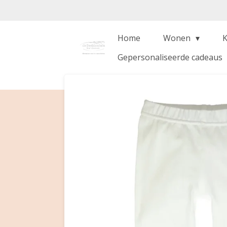
Ga
direct
naar
Home
Wonen
de
Gepersonaliseerde cadeaus
hoofdinhoud