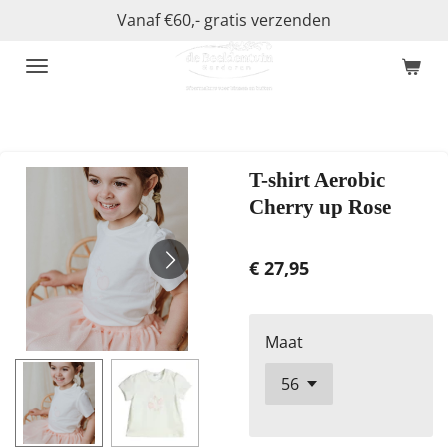
Vanaf €60,- gratis verzenden
Ga
direct
naar
de
hoofdinhoud
T-shirt Aerobic
Cherry up Rose
€ 27,95
Maat